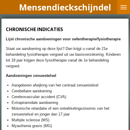
Mensendieckschijndel
Ga
direct
naar
de
CHRONISCHE INDICATIES
hoofdinhoud
Lijst chronische aandoeningen voor oefentherapie/fysiotherapie
Staat uw aandoening op deze lijst? Dan krijgt u vanaf de 21e
behandeling fysiotherapie vergoed uit uw basisverzekering. Kinderen
tot 18 jaar krijgen deze fysiotherapie vanaf de 1e behandeling
vergoed.
Aandoeningen zenuwstelsel
Aangeboren afwijking van het centraal zenuwstelsel
Cerebellaire aandoening
Cerebrovasculair accident (CVA)
Extrapiramidale aandoening
Motorische retardatie of een ontwikkelingsstoornis van het
zenuwstelsel en jonger dan 17 jaar
Multiple sclerose (MS)
Myasthenia gravis (MG)