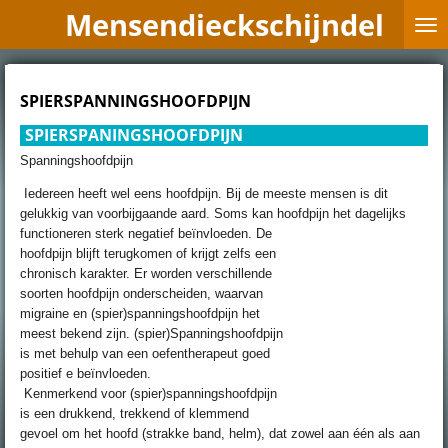
Mensendieckschijndel
Ga
direct
naar
de
SPIERSPANNINGSHOOFDPIJN
hoofdinhoud
SPIERSPANINGSHOOFDPIJN
Spanningshoofdpijn
Iedereen heeft wel eens hoofdpijn. Bij de meeste mensen is dit
gelukkig van voorbijgaande aard. Soms kan hoofdpijn het
dagelijks
functioneren sterk negatief beïnvloeden. De
hoofdpijn blijft terugkomen of krijgt zelfs een
chronisch karakter. Er worden verschillende
soorten hoofdpijn onderscheiden, waarvan
migraine en (spier)spanningshoofdpijn het
meest bekend zijn. (spier)Spanningshoofdpijn
is met behulp van een oefentherapeut goed
positief e beïnvloeden.
Kenmerkend voor (spier)spanningshoofdpijn
is een drukkend, trekkend of klemmend
gevoel om het hoofd (strakke band, helm), dat zowel aan één als aan